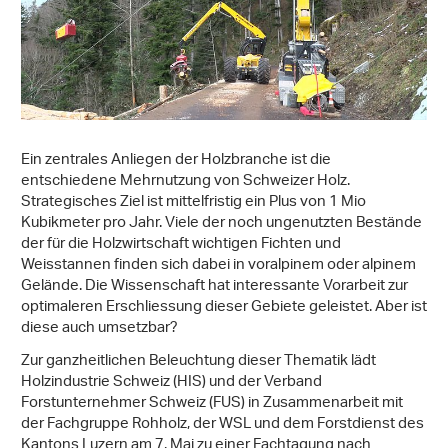
Ein zentrales Anliegen der Holzbranche ist die
entschiedene Mehrnutzung von Schweizer Holz.
Strategisches Ziel ist mittelfristig ein Plus von 1 Mio
Kubikmeter pro Jahr. Viele der noch ungenutzten Bestände
der für die Holzwirtschaft wichtigen Fichten und
Weisstannen finden sich dabei in voralpinem oder alpinem
Gelände. Die Wissenschaft hat interessante Vorarbeit zur
optimaleren Erschliessung dieser Gebiete geleistet. Aber ist
diese auch umsetzbar?
Zur ganzheitlichen Beleuchtung dieser Thematik lädt
Holzindustrie Schweiz (HIS) und der Verband
Forstunternehmer Schweiz (FUS) in Zusammenarbeit mit
der Fachgruppe Rohholz, der WSL und dem Forstdienst des
Kantons Luzern am 7. Mai zu einer Fachtagung nach